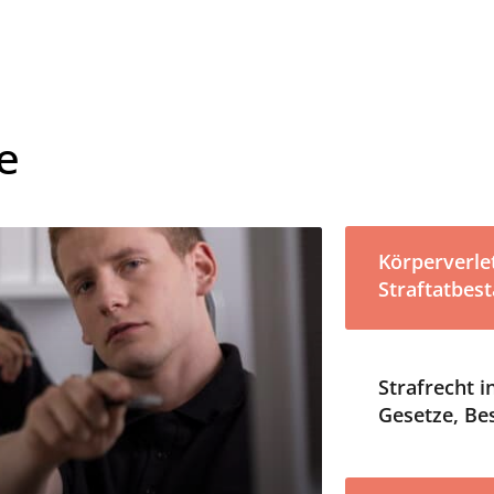
e
Körperverle
Straftatbest
Strafrecht i
Gesetze, Be