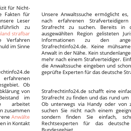
zit für Nicht-
he Fakten für
Unsere Anwaltssuche ermöglicht es,
unsere Leser
nach erfahrenen Strafverteidiger
sführlich zu
Strafrecht zu suchen. Bereits in
land strafbar
ausgewählten Region gelisteten Juri
e Verfahren
Informationen zu den ange
huld im Sinne
Strafrechtinfo24.de. Keine mühsa
Anwalt in der Nähe. Kein stundenlang
mehr nach einem Strafverteidiger. Ei
die Anwaltssuche eingeben und schon
chtinfo24.de
geprüfte Experten für das deutsche Str
 erfahrenen
esgebiet. Ob
Abklärung von
Strafrechtinfo24.de schafft eine einfa
Beistand im
Strafrecht zu finden und das rund um 
de arbeitet
Ob unterwegs via Handy oder von 
sten zusammen
suchen Sie nicht nach einem geeigne
hrene
Anwälte
sondern finden Sie einfach, sch
en in Kontakt
Rechtsexperten für das deutsche
Bundesgebiet.