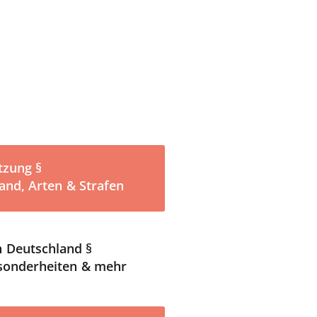
tzung §
and, Arten & Strafen
n Deutschland §
sonderheiten & mehr