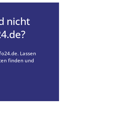
d nicht
24.de?
fo24.de. Lassen
nten finden und